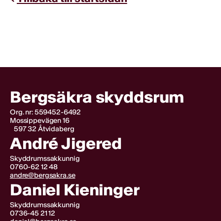
Bergsäkra skyddsrum
Org. nr: 559452-6492
Mossippevägen 16
597 32 Åtvidaberg
André Jigered
Skyddrumssakkunnig
0760-62 12 48
andre@bergsakra.se
Daniel Kieninger
Skyddrumssakkunnig
0736-45 21 12