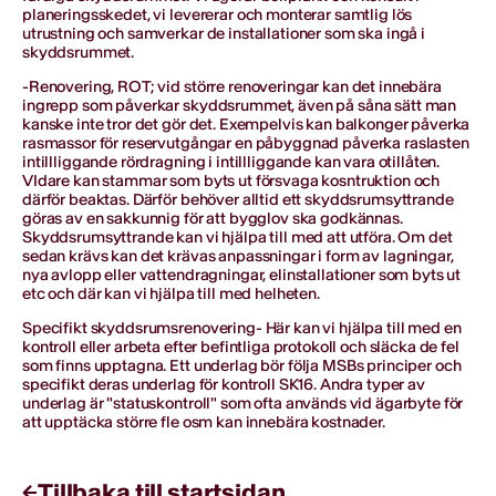
planeringsskedet, vi levererar och monterar samtlig lös
utrustning och samverkar de installationer som ska ingå i
skyddsrummet.
-Renovering, ROT; vid större renoveringar kan det innebära
ingrepp som påverkar skyddsrummet, även på såna sätt man
kanske inte tror det gör det. Exempelvis kan balkonger påverka
rasmassor för reservutgångar en påbyggnad påverka raslasten
intillliggande rördragning i intillliggande kan vara otillåten.
VIdare kan stammar som byts ut försvaga kosntruktion och
därför beaktas. Därför behöver alltid ett skyddsrumsyttrande
göras av en sakkunnig för att bygglov ska godkännas.
Skyddsrumsyttrande kan vi hjälpa till med att utföra. Om det
sedan krävs kan det krävas anpassningar i form av lagningar,
nya avlopp eller vattendragningar, elinstallationer som byts ut
etc och där kan vi hjälpa till med helheten.
Specifikt skyddsrumsrenovering- Här kan vi hjälpa till med en
kontroll eller arbeta efter befintliga protokoll och släcka de fel
som finns upptagna. Ett underlag bör följa MSBs principer och
specifikt deras underlag för kontroll SK16. Andra typer av
underlag är "statuskontroll" som ofta används vid ägarbyte för
att upptäcka större fle osm kan innebära kostnader.
Tillbaka till startsidan