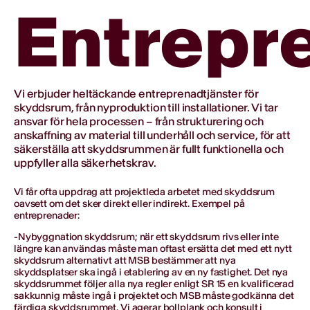
Entrepr
Entreprenad
Vi erbjuder heltäckande entreprenadtjänster för skyddsrum, från nypro
Vi erbjuder heltäckande entreprenadtjänster för
skyddsrum, från nyproduktion till installationer. Vi tar
ansvar för hela processen – från strukturering och
anskaffning av material till underhåll och service, för att
säkerställa att skyddsrummen är fullt funktionella och
uppfyller alla säkerhetskrav.
Vi får ofta uppdrag att projektleda arbetet med skyddsrum
oavsett om det sker direkt eller indirekt. Exempel på
entreprenader:
-Nybyggnation skyddsrum; när ett skyddsrum rivs eller inte
längre kan användas måste man oftast ersätta det med ett nytt
skyddsrum alternativt att MSB bestämmer att nya
skyddsplatser ska ingå i etablering av en ny fastighet. Det nya
skyddsrummet följer alla nya regler enligt SR 15 en kvalificerad
sakkunnig måste ingå i projektet och MSB måste godkänna det
färdiga skyddsrummet. Vi agerar bollplank och konsult i